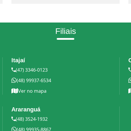
Filiais
Itajaí
(47) 3346-0123
(48) 99937-6534
Ver no mapa
Araranguá
(48) 3524-1932
(48) 99935-8867